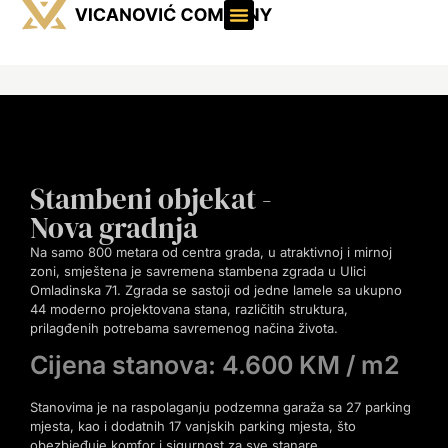
Stambeni objekat -
Nova gradnja
Na samo 800 metara od centra grada, u atraktivnoj i mirnoj
zoni, smještena je savremena stambena zgrada u Ulici
Omladinska 71. Zgrada se sastoji od jedne lamele sa ukupno
44 moderno projektovana stana, različitih struktura,
prilagđenih potrebama savremenog načina života.
Cijena stanova: 4.600 KM / m2
Stanovima je na raspolaganju podzemna garaža sa 27 parking
mjesta, kao i dodatnih 17 vanjskih parking mjesta, što
obezbjeđuje komfor i sigurnost za sve stanare.