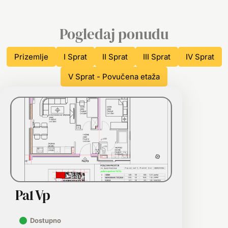
Pogledaj ponudu
Prizemlje
I Sprat
II Sprat
III Sprat
IV Sprat
V Sprat - Povučena etaža
Pa1 Vp
Dostupno