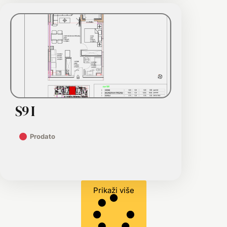
S9 I
Prodato
Prikaži više