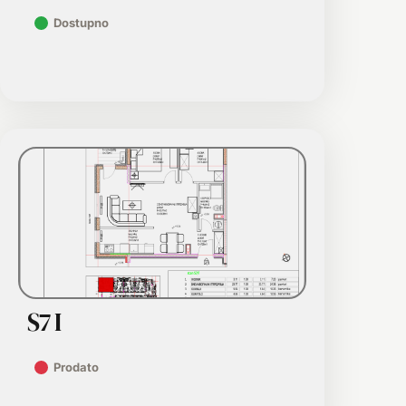
Dostupno
S7 I
Prodato