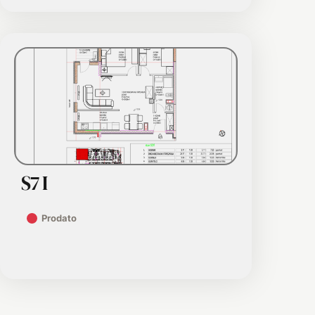
S7 I
Prodato