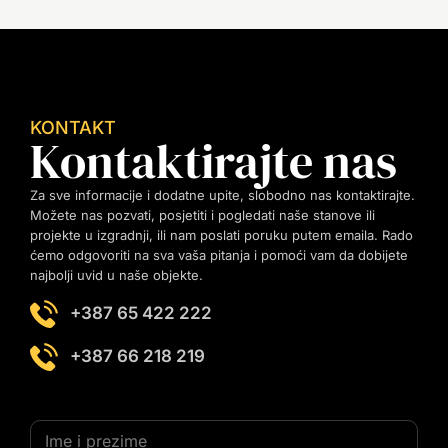
KONTAKT
Kontaktirajte nas
Za sve informacije i dodatne upite, slobodno nas kontaktirajte.
Možete nas pozvati, posjetiti i pogledati naše stanove ili
projekte u izgradnji, ili nam poslati poruku putem emaila. Rado
ćemo odgovoriti na sva vaša pitanja i pomoći vam da dobijete
najbolji uvid u naše objekte.
+387 65 422 222
+387 66 218 219
I
m