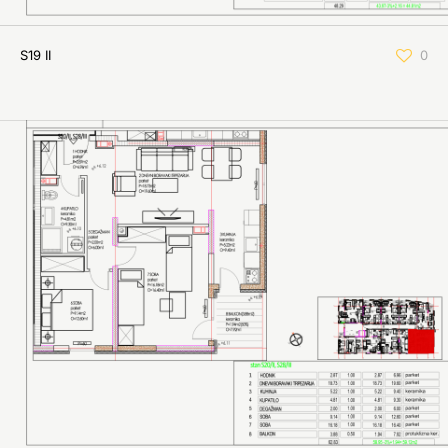
S19 II
0