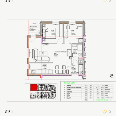
S18 II
0
S15 II
0