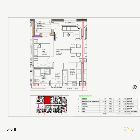
S16 II
0