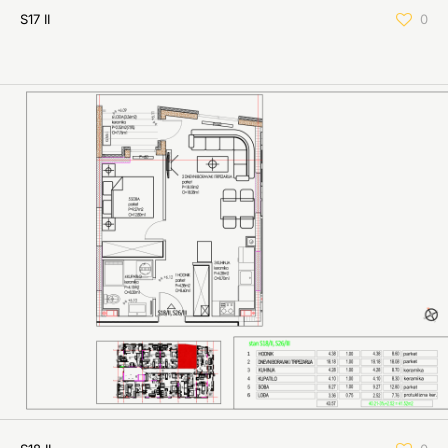
S17 II
0