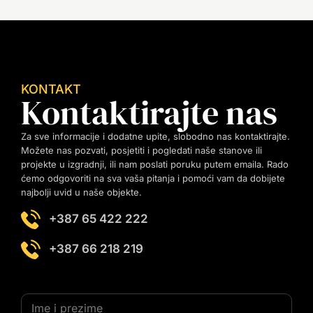
KONTAKT
Kontaktirajte nas
Za sve informacije i dodatne upite, slobodno nas kontaktirajte.
Možete nas pozvati, posjetiti i pogledati naše stanove ili
projekte u izgradnji, ili nam poslati poruku putem emaila. Rado
ćemo odgovoriti na sva vaša pitanja i pomoći vam da dobijete
najbolji uvid u naše objekte.
+387 65 422 222
+387 66 218 219
I
I
m
m