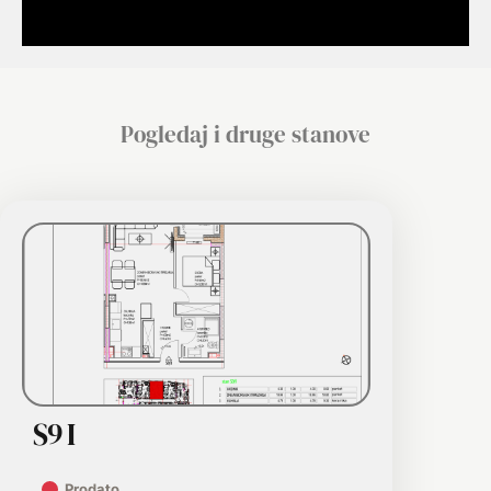
e
z
i
m
e
Pogledaj i druge stanove
S9 I
Prodato