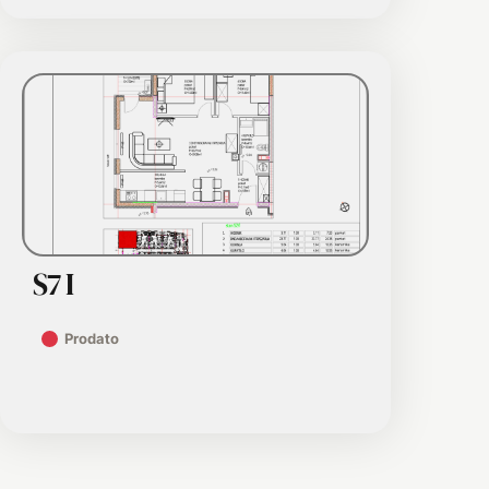
S7 I
Prodato