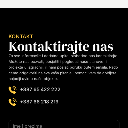
KONTAKT
Kontaktirajte nas
Za sve informacije i dodatne upite, slobodno nas kontaktirajte.
Možete nas pozvati, posjetiti i pogledati naše stanove ili
projekte u izgradnji, ili nam poslati poruku putem emaila. Rado
ćemo odgovoriti na sva vaša pitanja i pomoći vam da dobijete
najbolji uvid u naše objekte.
+387 65 422 222
+387 66 218 219
I
m