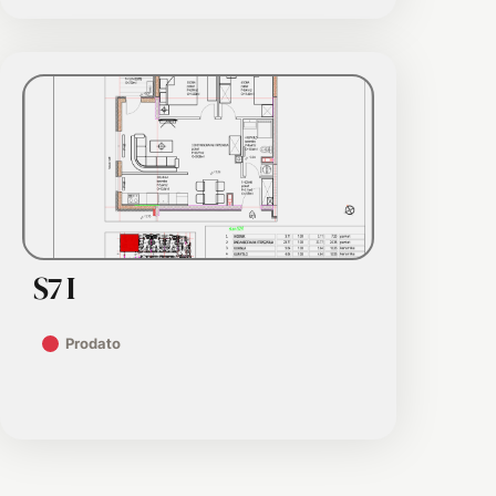
S7 I
Prodato