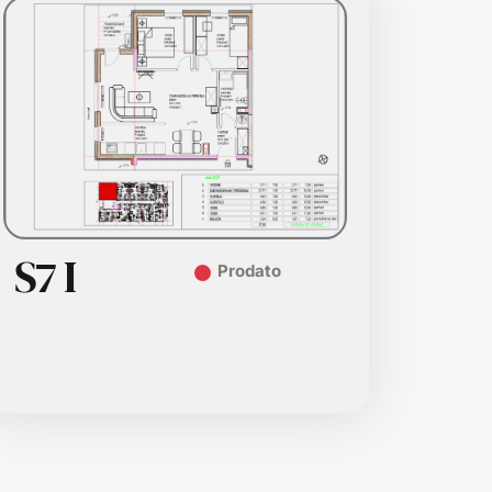
S7 I
Prodato