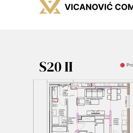
S20 II
Pr