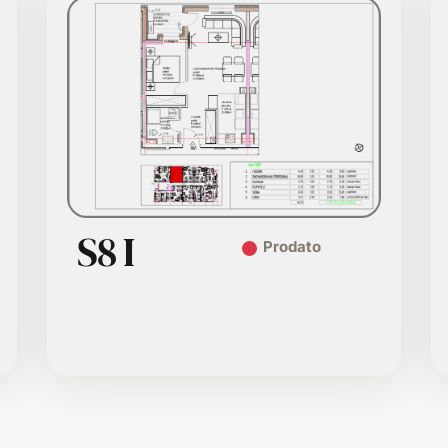
S8 I
Prodato