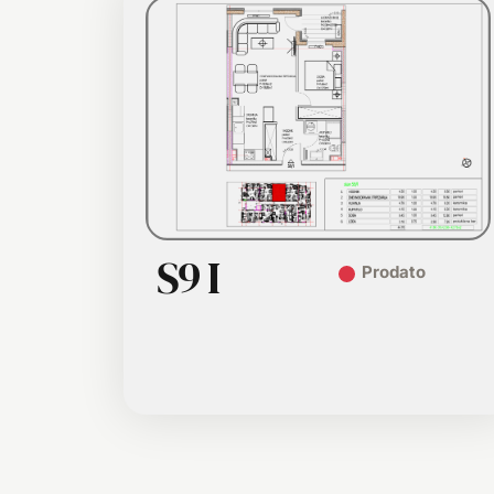
S9 I
Prodato