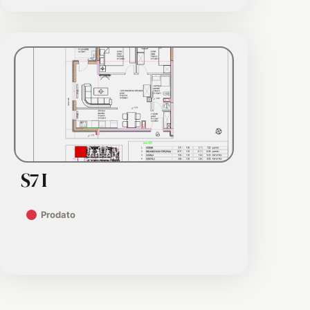
S7 I
Prodato