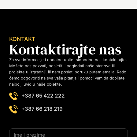
KONTAKT
Kontaktirajte nas
Za sve informacije i dodatne upite, slobodno nas kontaktirajte.
Možete nas pozvati, posjetiti i pogledati naše stanove ili
projekte u izgradnji, ili nam poslati poruku putem emaila. Rado
ćemo odgovoriti na sva vaša pitanja i pomoći vam da dobijete
najbolji uvid u naše objekte.
+387 65 422 222
+387 66 218 219
T
I
e
m