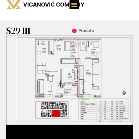
S29 III
Prodato