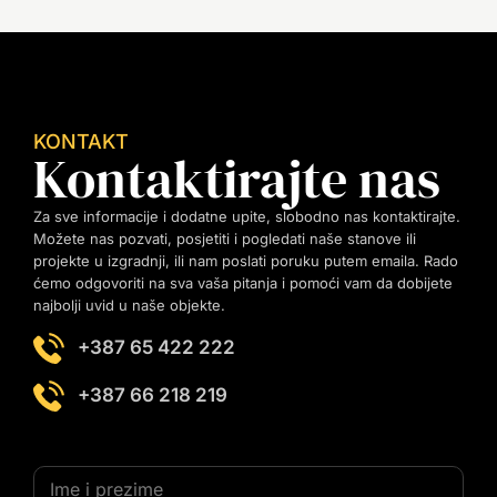
KONTAKT
Kontaktirajte nas
Za sve informacije i dodatne upite, slobodno nas kontaktirajte.
Možete nas pozvati, posjetiti i pogledati naše stanove ili
projekte u izgradnji, ili nam poslati poruku putem emaila. Rado
ćemo odgovoriti na sva vaša pitanja i pomoći vam da dobijete
najbolji uvid u naše objekte.
+387 65 422 222
+387 66 218 219
I
I
m
m