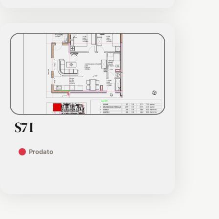
S7 I
Prodato