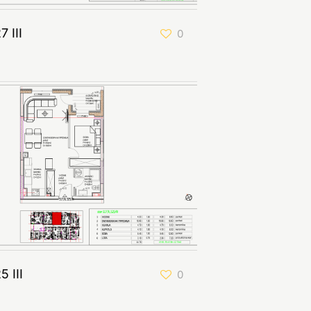
7 III
0
5 III
0