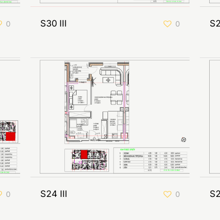
S30 III
S2
0
0
S24 III
S2
0
0