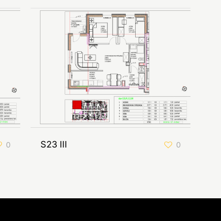
S23 III
0
0